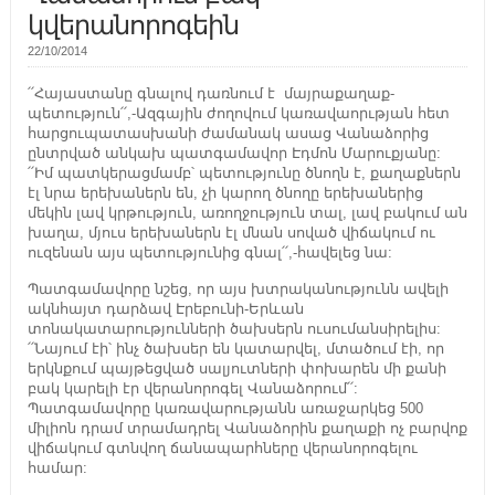
կվերանորոգեին
22/10/2014
՛՛Հայաստանը գնալով դառնում է մայրաքաղաք-
պետություն՛՛,-Ազգային ժողովում կառավաորւթյան հետ
հարցուպատասխանի ժամանակ ասաց Վանաձորից
ընտրված անկախ պատգամավոր Էդմոն Մարուքյանը:
՛՛Իմ պատկերացմամբ՝ պետությունը ծնողն է, քաղաքներն
էլ նրա երեխաներն են, չի կարող ծնողը երեխաներից
մեկին լավ կրթություն, առողջություն տալ, լավ բակում ան
խաղա, մյուս երեխաներն էլ մնան սոված վիճակում ու
ուզենան այս պետությունից գնալ՛՛,-հավելեց նա:
Պատգամավորը նշեց, որ այս խտրականությունն ավելի
ակնհայտ դարձավ Էրեբունի-Երևան
տոնակատարությունների ծախսերն ուսումանսիրելիս:
՛՛Նայում էի՝ ինչ ծախսեր են կատարվել, մտածում էի, որ
երկնքում պայթեցված սալյուտների փոխարեն մի քանի
բակ կարելի էր վերանորոգել Վանաձորում՛՛:
Պատգամավորը կառավարությանն առաջարկեց 500
միլիոն դրամ տրամադրել Վանաձորին քաղաքի ոչ բարվոք
վիճակում գտնվող ճանապարհները վերանորոգելու
համար: