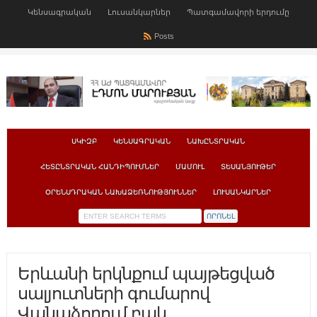
Կենսագրական
Լուսանկարներ
Պատգամավորի երդումը
Posts
ՍԿԻԶԲ
ԿԵՆՍԱԳՐԱԿԱՆ
ՆԱԽԸՆՏՐԱԿԱՆ
ՀԵՏԸՆՏՐԱԿԱՆ ՀԱՆԴԻՊՈՒՄՆԵՐ
ՄԱՄՈՒԼ
ՏԵՍԱՆՅՈՒԹԵՐ
ՕՐԵՆՍԴՐԱԿԱՆ ՆԱԽԱՁԵՌՆՈՒԹՅՈՒՆՆԵՐ
ԼՈՒՍԱՆԿԱՐՆԵՐ
Երևանի երկնքում պայթեցված
սալյուտների գումարով
Վանաձորում բակ