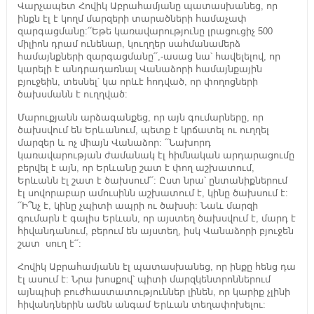
Վարչապետ Հովիկ Աբրահամյանը պատասխանեց, որ
ինքն էլ է կողմ մարզերի տարածների համաչափ
զարգացմանը:՛՛Եթե կառավարությունը լրացուցիչ 500
միլիոն դրամ ունենար, կուղղեր սահմանամերձ
համայնքների զարգացմանը՛՛,-ասաց նա՝ հավելելով, որ
կարելի է անդրադառնալ Վանաձորի համայնքային
բյուջեին, տեսնել՝ կա որևէ հոդված, որ փողոցների
ծախսմանն է ուղղված:
Մարուքյանն արձագանքեց, որ այն գումարները, որ
ծախսվում են Երևանում, պետք է կրճատել ու ուղղել
մարզեր և ոչ միայն Վանաձոր: ՛՛Նախորդ
կառավարության ժամանակ էլ հիմնական արդարացումը
բերվել է այն, որ Երևանը շատ է փող աշխատում,
Երևանն էլ շատ է ծախսում՛՛: Ըստ նրա՝ ընտանիքներում
էլ սովորաբար ամուսինն աշխատում է, կինը ծախսում է:
՛՛Ի՞նչ է, կինը չպիտի ապրի ու ծախսի: Նաև մարզի
գումարն է գալիս Երևան, որ այստեղ ծախսվում է, մարդ է
հիվանդանում, բերում են այստեղ, իսկ Վանաձորի բյուջեն
շատ սուղ է՛՛:
Հովիկ Աբրահամյանն էլ պատասխանեց, որ ինքը հենց դա
էլ ասում է: Նրա խոսքով՝ պիտի մարզկենտրոններում
այնպիսի բուժհաստատություններ լինեն, որ կարիք չլինի
հիվանդներին ամեն անգամ Երևան տեղափոխելու: