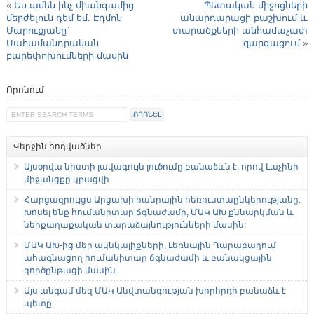
«
Ես ամեն ինչ միանգամից
Պետական միջոցների
մերժելուն դեմ եմ. Էդմոն
անարդարացի բաշխում և
Մարուքյանը`
տարածքների անհամաչափ
Սահամանդրական
զարգացում
»
բարեփոխումների մասին
Որոնում
Վերջին հոդվածներ
Այսօրվա նիստի լավագույն լուծումը բանաձևն է, որով Լաչինի
միջանցքը կբացվի
Հարցազրույցս Արցախի հանրային հեռուստաընկերությանը:
Խոսել ենք հումանիտար ճգնաժամի, ՄԱԿ ԱԽ քննարկման և
ներքաղաքական տարաձայնությունների մասին:
ՄԱԿ ԱԽ-ից մեր ակնկալիքների, Լեռնային Ղարաբաղում
ահագնացող հումանիտար ճգնաժամի և բանակցային
գործընթացի մասին
Այս անգամ մեզ ՄԱԿ Անվտանգության խորհրդի բանաձև է
պետք