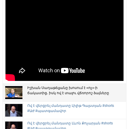
Իշխան Սաղաթելյանը խոսում է «ոչ»-ի
ճակատից․ իսկ ով է տալու վճռորոշ ձայները
Ով է վերցրել մանդատը Լիլիթ Գալստյան #shorts
#ԱԺ #պատգամավոր
Ով է վերցրել մանդատը Լևոն Քոչարյան #shorts
#ԱԺ #պատգամավոր