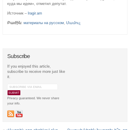
куда мы идем», отметил депутат.
Источник –
lragir.am
Բաժին
:
материалы на русском
,
Մամուլ
Subscribe
If you enjoyed this article,
subscribe to receive more just like
it.
Privacy guaranteed. We never share
your info.