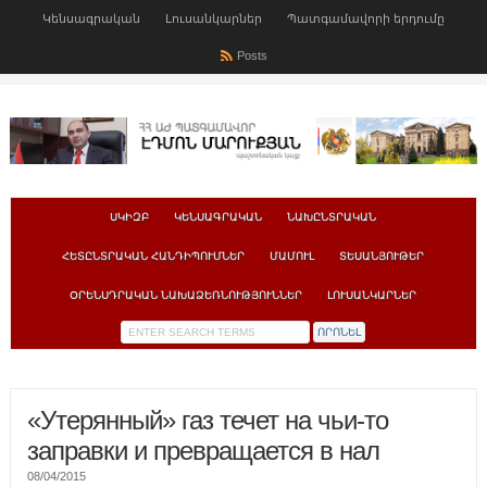
Կենսագրական
Լուսանկարներ
Պատգամավորի երդումը
Posts
ՍԿԻԶԲ
ԿԵՆՍԱԳՐԱԿԱՆ
ՆԱԽԸՆՏՐԱԿԱՆ
ՀԵՏԸՆՏՐԱԿԱՆ ՀԱՆԴԻՊՈՒՄՆԵՐ
ՄԱՄՈՒԼ
ՏԵՍԱՆՅՈՒԹԵՐ
ՕՐԵՆՍԴՐԱԿԱՆ ՆԱԽԱՁԵՌՆՈՒԹՅՈՒՆՆԵՐ
ԼՈՒՍԱՆԿԱՐՆԵՐ
«Утерянный» газ течет на чьи-то
заправки и превращается в нал
08/04/2015