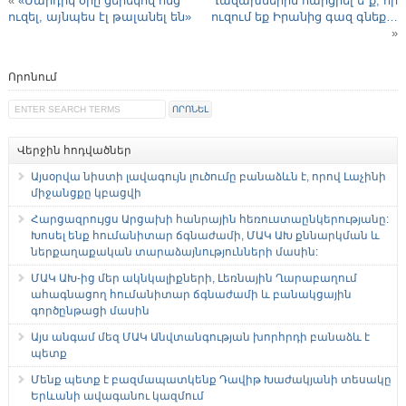
«
«Մարդիկ օրը ցերեկով ոնց
Ղազախներին հարցրել ե՞ք, որ
ուզել, այնպես էլ թալանել են»
ուզում եք Իրանից գազ գնեք…
»
Որոնում
Վերջին հոդվածներ
Այսօրվա նիստի լավագույն լուծումը բանաձևն է, որով Լաչինի
միջանցքը կբացվի
Հարցազրույցս Արցախի հանրային հեռուստաընկերությանը:
Խոսել ենք հումանիտար ճգնաժամի, ՄԱԿ ԱԽ քննարկման և
ներքաղաքական տարաձայնությունների մասին:
ՄԱԿ ԱԽ-ից մեր ակնկալիքների, Լեռնային Ղարաբաղում
ահագնացող հումանիտար ճգնաժամի և բանակցային
գործընթացի մասին
Այս անգամ մեզ ՄԱԿ Անվտանգության խորհրդի բանաձև է
պետք
Մենք պետք է բազմապատկենք Դավիթ Խաժակյանի տեսակը
Երևանի ավագանու կազմում