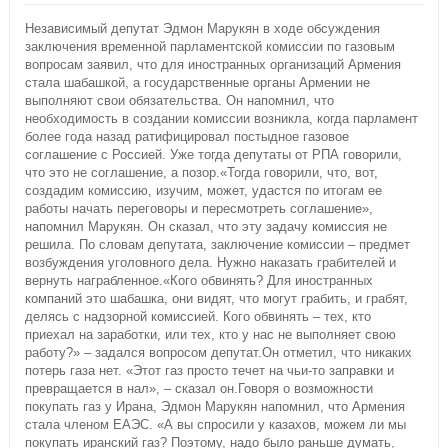
Независимый депутат Эдмон Марукян в ходе обсуждения
заключения временной парламентской комиссии по газовым
вопросам заявил, что для иностранных организаций Армения
стала шабашкой, а государственные органы Армении не
выполняют свои обязательства. Он напомнил, что
необходимость в создании комиссии возникла, когда парламент
более года назад ратифицировал постыдное газовое
соглашение с Россией. Уже тогда депутаты от РПА говорили,
что это не соглашение, а позор.«Тогда говорили, что, вот,
создадим комиссию, изучим, может, удастся по итогам ее
работы начать переговоры и пересмотреть соглашение»,
напомнил Марукян. Он сказал, что эту задачу комиссия не
решила. По словам депутата, заключение комиссии – предмет
возбуждения уголовного дела. Нужно наказать грабителей и
вернуть награбленное.«Кого обвинять? Для иностранных
компаний это шабашка, они видят, что могут грабить, и грабят,
делясь с надзорной комиссией. Кого обвинять – тех, кто
приехал на заработки, или тех, кто у нас не выполняет свою
работу?» – задался вопросом депутат.Он отметил, что никаких
потерь газа нет. «Этот газ просто течет на чьи-то заправки и
превращается в нал», – сказал он.Говоря о возможности
покупать газ у Ирана, Эдмон Марукян напомнил, что Армения
стала членом ЕАЭС. «А вы спросили у казахов, можем ли мы
покупать иранский газ? Поэтому, надо было раньше думать,