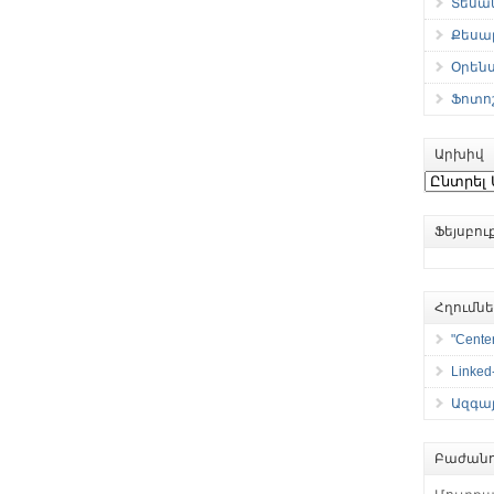
Տեսան
Քեսաբ
Օրեն
Ֆոտո
Արխիվ
Արխիվ
Ֆեյսբո
Հղումն
"Center
Linked
Ազգայ
Բաժանո