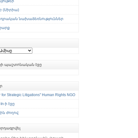
յութեր
 (Սիրիա)
սդրական նախաձեռնություններ
շարք
ւքի պաշտոնական էջը
եր
 for Strategic Litigations" Human Rights NGO
-In-ի էջը
ին ժողով
րդագրվել