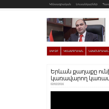
Կենսագրական
Լուսանկարներ
Պատ
ՍԿԻԶԲ
ԿԵՆՍԱԳՐԱԿԱՆ
ՆԱԽԸՆՏՐԱԿԱՆ
Երևան քաղաքը ունի՞
կառավարող կառավ
02/02/2016