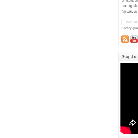
Մուտքա
հասցեն,
հրապար
Privacy gua
Թարմ տե