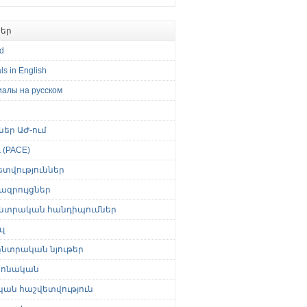
եր
ed
ls in English
иалы на русском
թներ ԱԺ-ում
(PACE)
ետվություններ
ազրույցներ
նտրական հանդիպումներ
լ
նտրական նյութեր
ոնական
կան հաշվետվություն