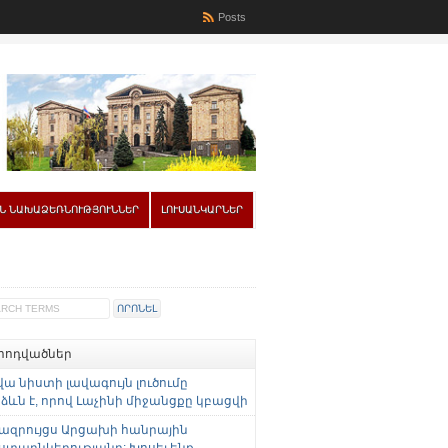
Posts
Ն ՆԱԽԱՁԵՌՆՈՒԹՅՈՒՆՆԵՐ
ԼՈՒՍԱՆԿԱՐՆԵՐ
 հոդվածներ
վա նիստի լավագույն լուծումը
ևն է, որով Լաչինի միջանցքը կբացվի
ազրույցս Արցախի հանրային
ստաընկերությանը: Խոսել ենք