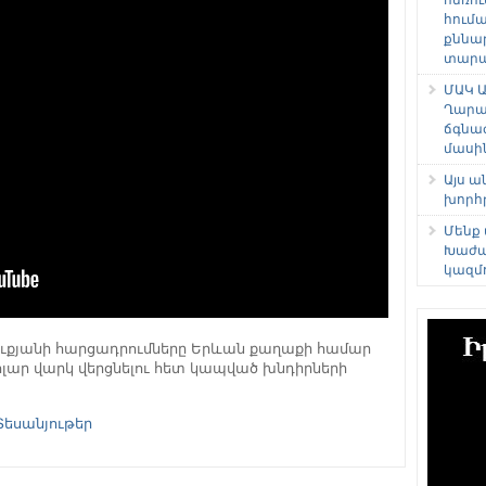
հում
քննա
տարաձ
ՄԱԿ Ա
Ղարա
ճգնա
մասի
Այս 
խորհ
Մենք
Խաժա
կազմ
ւքյանի հարցադրումները Երևան քաղաքի համար
ոլար վարկ վերցնելու հետ կապված խնդիրների
Տեսանյութեր