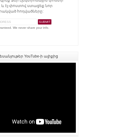
գրեք Ձեր էլեկտրոնային փոստի
 և էլ-փոստով ստացեք նոր
ակված հոդվածները:
ranteed. We never share your info.
սանյութեր YouTube-ի ալիքից