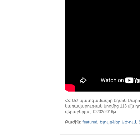
ՀՀ ԱԺ պատգամավոր Էդմոն Մարո
կառավարության կողմից 113 մլն դ
վերաբերյալ: 02/02/2016թ.
Բաժին
:
featured
,
Ելույթներ ԱԺ-ում
,