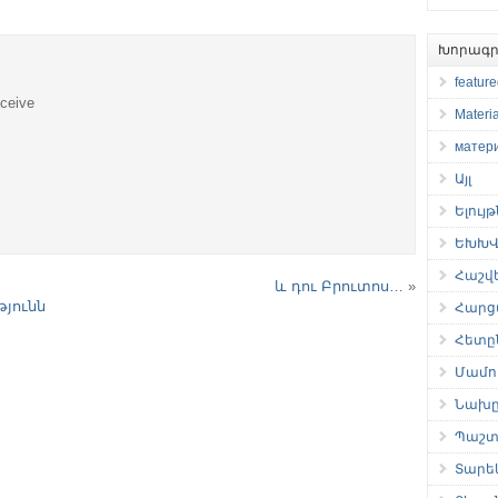
Խորագր
featur
eceive
Materia
матер
Այլ
Ելույ
ԵԽԽՎ 
Հաշվ
և դու Բրուտոս…
»
թյունն
Հարց
Հետը
Մամու
Նախը
Պաշտ
Տարե