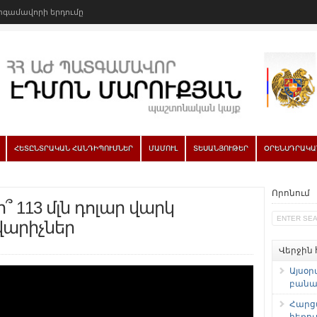
գամավորի երդումը
ՀԵՏԸՆՏՐԱԿԱՆ ՀԱՆԴԻՊՈՒՄՆԵՐ
ՄԱՄՈՒԼ
ՏԵՍԱՆՅՈՒԹԵՐ
ՕՐԵՆՍԴՐԱԿԱ
Որոնում
 113 մլն դոլար վարկ
արիչներ
Վերջին
Այսօր
բանաձ
Հարց
հեռու