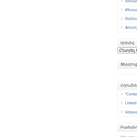
Տեսան
Քեսաբ
Օրեն
Ֆոտո
Արխիվ
Արխիվ
Ֆեյսբո
Հղումն
"Center
Linked
Ազգայ
Բաժանո