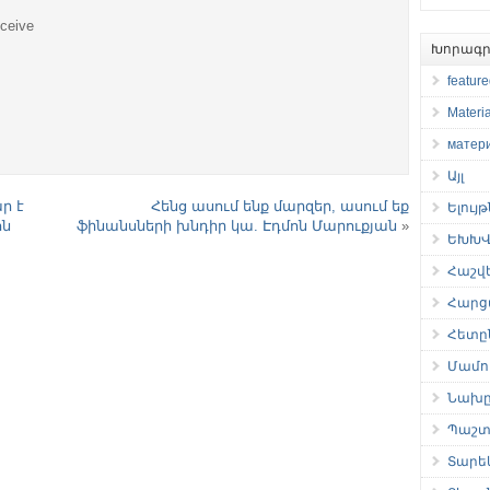
eceive
Խորագր
featur
Materia
матер
Այլ
ր է
Հենց ասում ենք մարզեր, ասում եք
Ելույ
ոն
ֆինանսների խնդիր կա. Էդմոն Մարուքյան
»
ԵԽԽՎ 
Հաշվ
Հարց
Հետը
Մամու
Նախը
Պաշտ
Տարե