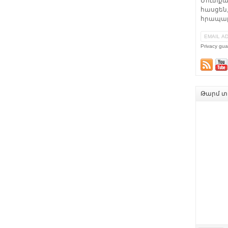
Մուտքա
հասցեն,
հրապար
Privacy gua
Թարմ տե