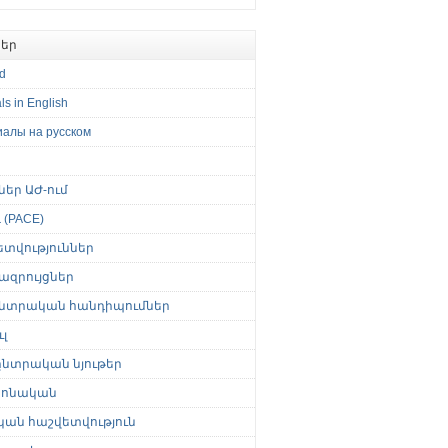
եր
ed
ls in English
иалы на русском
թներ ԱԺ-ում
(PACE)
ետվություններ
ազրույցներ
նտրական հանդիպումներ
լ
նտրական նյութեր
ոնական
կան հաշվետվություն