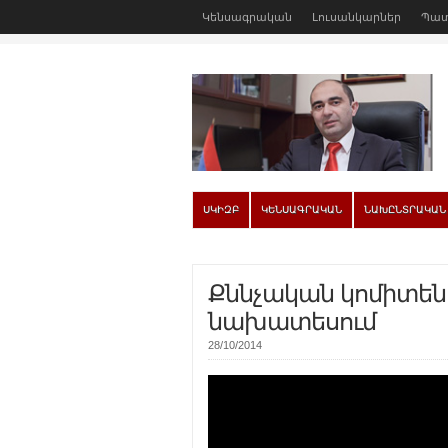
Կենսագրական
Լուսանկարներ
Պատ
ՍԿԻԶԲ
ԿԵՆՍԱԳՐԱԿԱՆ
ՆԱԽԸՆՏՐԱԿԱՆ
Քննչական կոմիտեն 
նախատեսում
28/10/2014