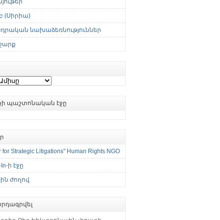
յութեր
 (Սիրիա)
սդրական նախաձեռնություններ
շարք
ւքի պաշտոնական էջը
եր
 for Strategic Litigations" Human Rights NGO
-In-ի էջը
ին ժողով
րդագրվել