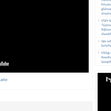
հում
քննա
տարաձ
ՄԱԿ Ա
Ղարա
ճգնա
մասի
Այս 
խորհ
Մենք
Խաժա
կազմ
ւթեր