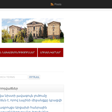
Posts
Ն ՆԱԽԱՁԵՌՆՈՒԹՅՈՒՆՆԵՐ
ԼՈՒՍԱՆԿԱՐՆԵՐ
 հոդվածներ
վա նիստի լավագույն լուծումը
ևն է, որով Լաչինի միջանցքը կբացվի
ազրույցս Արցախի հանրային
ստաընկերությանը: Խոսել ենք