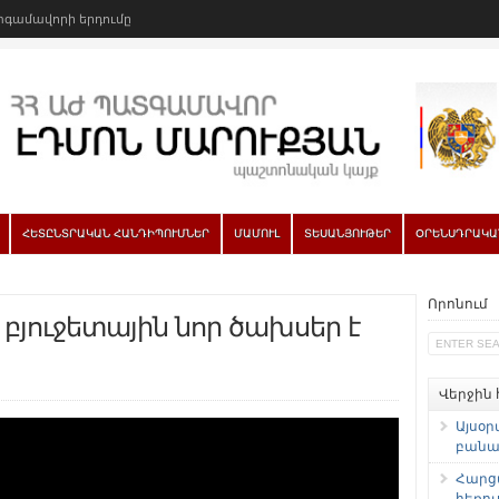
գամավորի երդումը
ՀԵՏԸՆՏՐԱԿԱՆ ՀԱՆԴԻՊՈՒՄՆԵՐ
ՄԱՄՈՒԼ
ՏԵՍԱՆՅՈՒԹԵՐ
ՕՐԵՆՍԴՐԱԿԱ
Որոնում
բյուջետային նոր ծախսեր է
Վերջին
Այսօր
բանաձ
Հարց
հեռու