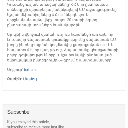
Կուսակցության առաջարկները՝ ՀՀ նոր ընտրական
օրենսգրքի վերաբերյալ՝ ակնկալելով ԵՄ աջակցությունը՝
նշված մեխանիզմները ՀՀ-ում ներդնելու և
վերջնականապես վերջ տալու 20 տարի ձգվող
ընտրախախտումների համակարգին։
Ելույթիս վերջում վստահություն հայտնեցի առ այն, որ
Լուսավոր Հայաստան կուսակցությունը Հայաստան-ԵՄ
խորը ինտեգրացման կողմնակից քաղաքական ուժ է և
հավատում է, որ վաղ թե ուշ, Հայաստանը կհաղթահարի
բոլոր դժվարությունները և կշարունակի ընդհատված
եվրոպական ինտեգրումը»,– գրում է պատգամավորը։
Աղբյուր՝
tert.am
Բաժին
:
Մամուլ
Subscribe
If you enjoyed this article,
subscribe to receive more just like