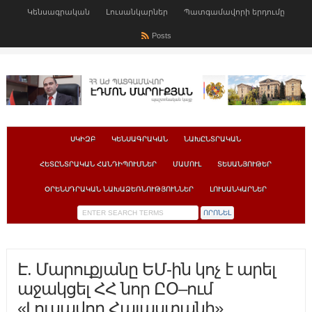
Կենսագրական
Լուսանկարներ
Պատգամավորի երդումը
Posts
ՍԿԻԶԲ
ԿԵՆՍԱԳՐԱԿԱՆ
ՆԱԽԸՆՏՐԱԿԱՆ
ՀԵՏԸՆՏՐԱԿԱՆ ՀԱՆԴԻՊՈՒՄՆԵՐ
ՄԱՄՈՒԼ
ՏԵՍԱՆՅՈՒԹԵՐ
ՕՐԵՆՍԴՐԱԿԱՆ ՆԱԽԱՁԵՌՆՈՒԹՅՈՒՆՆԵՐ
ԼՈՒՍԱՆԿԱՐՆԵՐ
Է. Մարուքյանը ԵՄ-ին կոչ է արել
աջակցել ՀՀ նոր ԸՕ–ում
«Լուսավոր Հայաստանի»