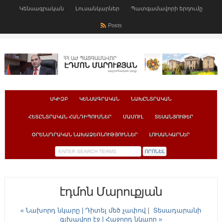
Կենսագրական
Լուսանկարներ
Պատգամավորի երդումը
Posts
ՍԿԻԶԲ
ԿԵՆՍԱԳՐԱԿԱՆ
ՆԱԽԸՆՏՐԱԿԱՆ
ՀԵՏԸՆՏՐԱԿԱՆ ՀԱՆԴԻՊՈՒՄՆԵՐ
ՄԱՄՈՒԼ
ՏԵՍԱՆՅՈՒԹԵՐ
ՕՐԵՆՍԴՐԱԿԱՆ ՆԱԽԱՁԵՌՆՈՒԹՅՈՒՆՆԵՐ
ԼՈՒՍԱՆԿԱՐՆԵՐ
էդմոն Մարուքյան
« Նախորդ նկարը |
Դիտել մեծ չափով
|
Տեսադարանի
գլխավոր էջ
| Հաջորդ նկարը »