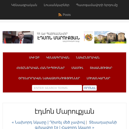
Կենսագրական
Լուսանկարներ
Պատգամավորի երդումը
Posts
ՍԿԻԶԲ
ԿԵՆՍԱԳՐԱԿԱՆ
ՆԱԽԸՆՏՐԱԿԱՆ
ՀԵՏԸՆՏՐԱԿԱՆ ՀԱՆԴԻՊՈՒՄՆԵՐ
ՄԱՄՈՒԼ
ՏԵՍԱՆՅՈՒԹԵՐ
ՕՐԵՆՍԴՐԱԿԱՆ ՆԱԽԱՁԵՌՆՈՒԹՅՈՒՆՆԵՐ
ԼՈՒՍԱՆԿԱՐՆԵՐ
էդմոն Մարուքյան
« Նախորդ նկարը |
Դիտել մեծ չափով
|
Տեսադարանի
գլխավոր էջ
| Հաջորդ նկարը »