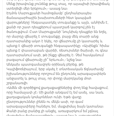
Մենք իրավունք չունենք թույլ տալ, որ այսպիսի իրավիճակ
ստեղծվի մեր երկրում»,- ասաց նա։
Էդմոն Մարուքյանի համոզմամբ՝ ընդհանրապես
ճանապարհային խախտումների հետ կապված
վարույթները՝ հնգապատկել տուգանքը և այլն, անհիմն է,
քանի որ շատ դեպքերում պատշաճ կարգով չեն էլ
ծանուցվում։ Ըստ Մարուքյանի՝ նույնիսկ դեպքեր են եղել,
որ մարդը վճարել է տուգանքը, բայց մեկ տարի անց
դատարանից ակտ է եկել, որ վճարումը չի կատարել և
պետք է վճարի տուգանքի հնգապատիկը։ «Այսինքն՝ հիմա
պետք է փաստաբան վարձի, ռեսուրսներ ծախսի, ու գնա
դատարանում ասի, թե ինքը վճարել է։ Չեմ հասկանում
բազայում վճարումը չի՞ երևում»,- նշեց նա։
Անկախ պատգամավորն օրինակ բերեց, թե
Կալիֆոռնիայում, երբ սկսել է տնտեսական ճգնաժամը՝
իշխանությունները որոշում են ընդունել արագաչափերն
անջատել և թույլ տալ, որ փողը մարդկանց մոտ
շրջանառվի։
«Ամեն մի գործիքով քաղաքացիներից փող ենք հավաքում,
որը համաչափ չէ։ Մի քանի անգամ էլ եմ ասել, սա նաև
քաղաքական կոմպոնենտ ունի։ Եթե վաղը
ընտրություններ լինեն ու մեկն ասի, որ գամ
արագաչափերը հանելու եմ, մաքսիմալ ձայն կստանա։
Քանի բանը բանից չի անցել, առաջարկում եմ չգնալ
մաքսիմալ ճանապարհով»,- ասաց նա և առաջարկեց