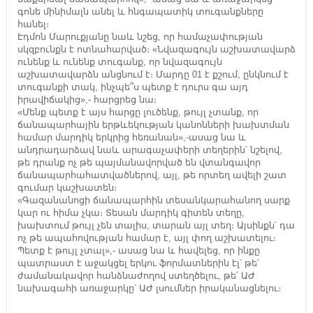
գոնե մինիմալն անել և հնգապատիկ տուգանքները
հանել։
Էդմոն Մարուքյանը նաև նշեց, որ համաչափության
սկզբունքն է ոտնահարված։ «Նվազագույն աշխատավարձ
ունենք և ունենք տուգանք, որ նվազագույն
աշխատավարձն անցնում է։ Մարդը 01 է քշում, ընկնում է
տուգանքի տակ, ինչպե՞ս պետք է դուրս գա այդ
իրավիճակից»,- հարցրեց նա։
«Մենք պետք է այս հարցը լուծենք, թույլ չտանք, որ
ճանապարհային երթևեկության կանոնների խախտման
համար մարդիկ երկրից հեռանան»,-ասաց նա և
անդրադարձավ նաև արագաչափերի տեղերին՝ նշելով,
թե դրանք ոչ թե պայմանավորված են վտանգավոր
ճանապարհահատվածներով, այլ, թե որտեղ ավելի շատ
գումար կաշխատեն։
«Գազանանոցի ճանապարհին տեսանկարահանող սարք
կար ու հիմա չկա։ Տեսան մարդիկ գիտեն տեղը,
խախտում թույլ չեն տալիս, տարան այլ տեղ։ Այսինքն՝ դա
ոչ թե ապահովության համար է, այլ փող աշխատելու։
Պետք է թույլ չտալ»,- ասաց նա և հավելեց, որ ինքը
պատրաստ է աջակցել երկու ֆորմատներին էլ՝ թե՛
ժամանակավոր հանձնաժողով ստեղծելու, թե՛ ԱԺ
նախագահի առաջարկը՝ ԱԺ լսումներ իրականացնելու։