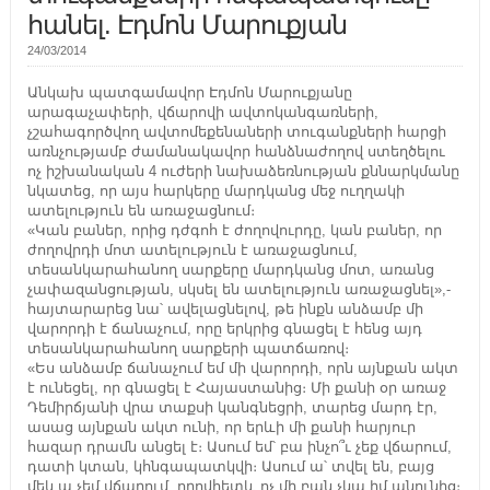
հանել. Էդմոն Մարուքյան
24/03/2014
Անկախ պատգամավոր Էդմոն Մարուքյանը
արագաչափերի, վճարովի ավտոկանգառների,
չշահագործվող ավտոմեքենաների տուգանքների հարցի
առնչությամբ ժամանակավոր հանձնաժողով ստեղծելու
ոչ իշխանական 4 ուժերի նախաձեռնության քննարկմանը
նկատեց, որ այս հարկերը մարդկանց մեջ ուղղակի
ատելություն են առաջացնում։
«Կան բաներ, որից դժգոհ է ժողովուրդը, կան բաներ, որ
ժողովրդի մոտ ատելություն է առաջացնում,
տեսանկարահանող սարքերը մարդկանց մոտ, առանց
չափազանցության, սկսել են ատելություն առաջացնել»,-
հայտարարեց նա՝ ավելացնելով, թե ինքն անձամբ մի
վարորդի է ճանաչում, որը երկրից գնացել է հենց այդ
տեսանկարահանող սարքերի պատճառով։
«Ես անձամբ ճանաչում եմ մի վարորդի, որն այնքան ակտ
է ունեցել, որ գնացել է Հայաստանից։ Մի քանի օր առաջ
Դեմիրճյանի վրա տաքսի կանգնեցրի, տարեց մարդ էր,
ասաց այնքան ակտ ունի, որ երևի մի քանի հարյուր
հազար դրամն անցել է։ Ասում եմ՝ բա ինչո՞ւ չեք վճարում,
դատի կտան, կհնգապատկվի։ Ասում ա՝ տվել են, բայց
մեկ ա չեմ վճարում, որովհետև ոչ մի բան չկա իմ անունից։