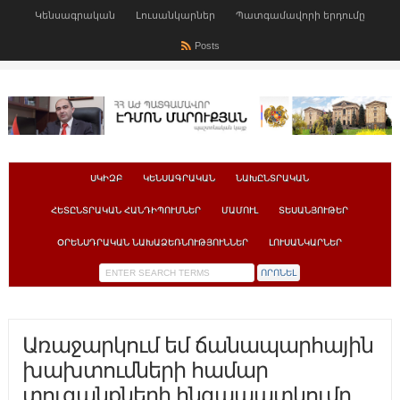
Կենսագրական
Լուսանկարներ
Պատգամավորի երդումը
Posts
ՍԿԻԶԲ
ԿԵՆՍԱԳՐԱԿԱՆ
ՆԱԽԸՆՏՐԱԿԱՆ
ՀԵՏԸՆՏՐԱԿԱՆ ՀԱՆԴԻՊՈՒՄՆԵՐ
ՄԱՄՈՒԼ
ՏԵՍԱՆՅՈՒԹԵՐ
ՕՐԵՆՍԴՐԱԿԱՆ ՆԱԽԱՁԵՌՆՈՒԹՅՈՒՆՆԵՐ
ԼՈՒՍԱՆԿԱՐՆԵՐ
Առաջարկում եմ ճանապարհային
խախտումների համար
տուգանքների հնգապատկումը